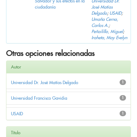
Salvador y sus efectos en la
Universidad Dr.
ciudadanía
José Matías
Delgado
;
USAID
;
Umaña Cerna,
Carlos A.
;
Peñailillo, Miguel
;
Iraheta, May Evelyn
Otras opciones relacionadas
Autor
Universidad Dr. José Matías Delgado
1
Universidad Francisco Gavidia
1
USAID
1
Título