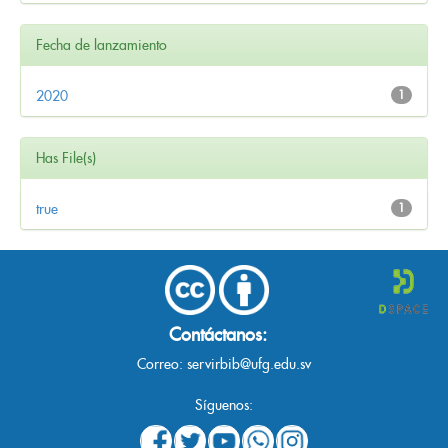
Fecha de lanzamiento
2020
1
Has File(s)
true
1
Contáctanos:
Correo:
servirbib@ufg.edu.sv
Síguenos: