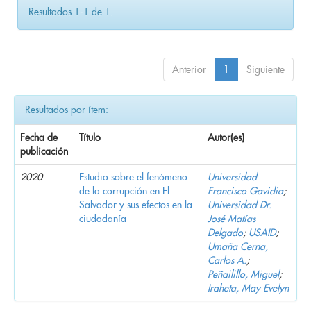
Resultados 1-1 de 1.
Anterior
1
Siguiente
Resultados por ítem:
Fecha de
Título
Autor(es)
publicación
2020
Estudio sobre el fenómeno
Universidad
de la corrupción en El
Francisco Gavidia
;
Salvador y sus efectos en la
Universidad Dr.
ciudadanía
José Matías
Delgado
;
USAID
;
Umaña Cerna,
Carlos A.
;
Peñailillo, Miguel
;
Iraheta, May Evelyn