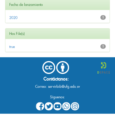
Fecha de lanzamiento
2020
1
Has File(s)
true
1
Contáctanos:
Correo:
servirbib@ufg.edu.sv
Síguenos: