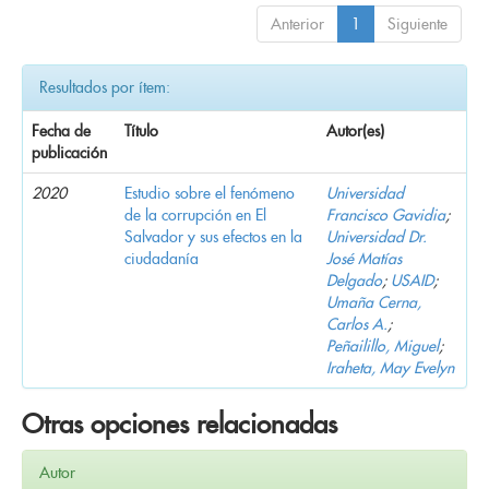
Anterior
1
Siguiente
Resultados por ítem:
Fecha de
Título
Autor(es)
publicación
2020
Estudio sobre el fenómeno
Universidad
de la corrupción en El
Francisco Gavidia
;
Salvador y sus efectos en la
Universidad Dr.
ciudadanía
José Matías
Delgado
;
USAID
;
Umaña Cerna,
Carlos A.
;
Peñailillo, Miguel
;
Iraheta, May Evelyn
Otras opciones relacionadas
Autor