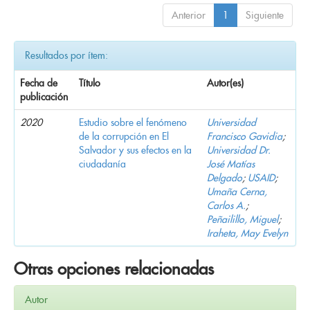
Anterior
1
Siguiente
Resultados por ítem:
Fecha de
Título
Autor(es)
publicación
2020
Estudio sobre el fenómeno
Universidad
de la corrupción en El
Francisco Gavidia
;
Salvador y sus efectos en la
Universidad Dr.
ciudadanía
José Matías
Delgado
;
USAID
;
Umaña Cerna,
Carlos A.
;
Peñailillo, Miguel
;
Iraheta, May Evelyn
Otras opciones relacionadas
Autor