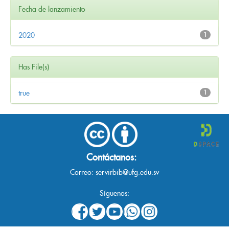
Fecha de lanzamiento
2020
1
Has File(s)
true
1
Contáctanos:
Correo:
servirbib@ufg.edu.sv
Síguenos: