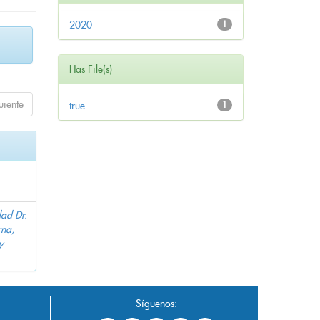
2020
1
Has File(s)
uiente
true
1
dad Dr.
na,
y
Síguenos: