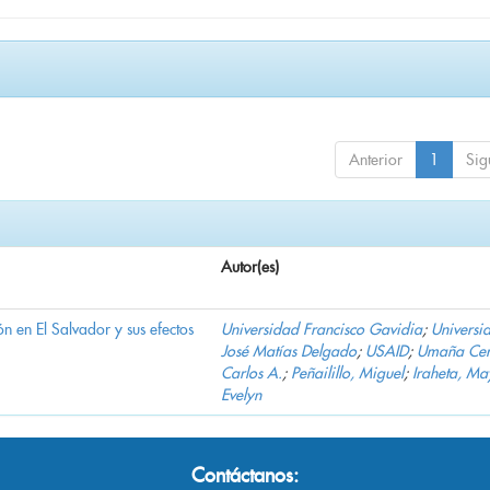
Anterior
1
Sig
Autor(es)
n en El Salvador y sus efectos
Universidad Francisco Gavidia
;
Universi
José Matías Delgado
;
USAID
;
Umaña Cer
Carlos A.
;
Peñailillo, Miguel
;
Iraheta, Ma
Evelyn
Contáctanos: