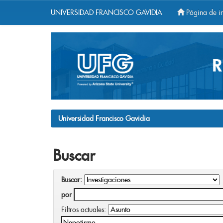
UNIVERSIDAD FRANCISCO GAVIDIA
Página de in
Skip
navigation
Universidad Francisco Gavidia
Buscar
Buscar:
por
Filtros actuales: