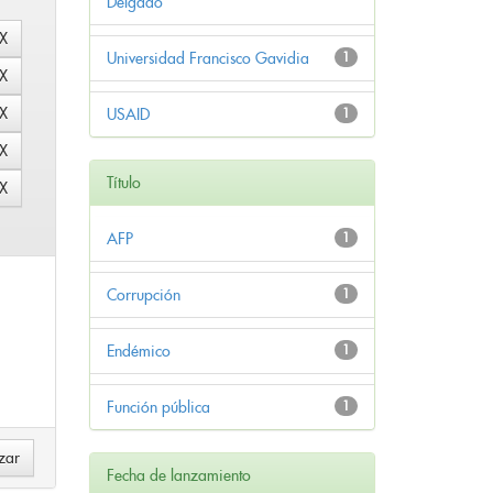
Delgado
Universidad Francisco Gavidia
1
USAID
1
Título
AFP
1
Corrupción
1
Endémico
1
Función pública
1
Fecha de lanzamiento