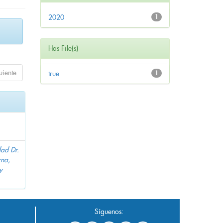
2020
1
Has File(s)
uiente
true
1
dad Dr.
na,
y
Síguenos: