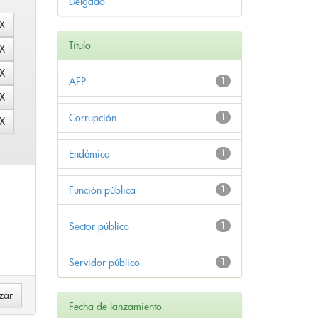
Delgado
Título
AFP
1
Corrupción
1
Endémico
1
Función pública
1
Sector público
1
Servidor público
1
Fecha de lanzamiento