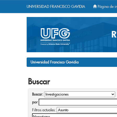
UNIVERSIDAD FRANCISCO GAVIDIA
Página de in
Skip
navigation
Universidad Francisco Gavidia
Buscar
Buscar:
por
Filtros actuales: