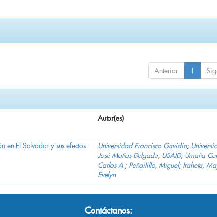
Anterior
1
Sig
Autor(es)
n en El Salvador y sus efectos
Universidad Francisco Gavidia
;
Universi
José Matías Delgado
;
USAID
;
Umaña Cer
Carlos A.
;
Peñailillo, Miguel
;
Iraheta, Ma
Evelyn
Contáctanos: