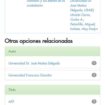
Salvador y sus efectos en la
Universidad Dr.
ciudadanía
José Matías
Delgado
;
USAID
;
Umaña Cerna,
Carlos A.
;
Peñailillo, Miguel
;
Iraheta, May Evelyn
Otras opciones relacionadas
Autor
Universidad Dr. José Matías Delgado
1
Universidad Francisco Gavidia
1
Título
AFP
1