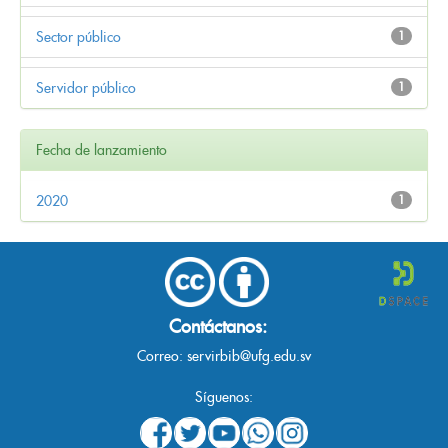
Sector público
1
Servidor público
1
Fecha de lanzamiento
2020
1
Contáctanos:
Correo:
servirbib@ufg.edu.sv
Síguenos: