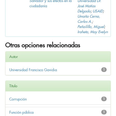
Salvador y sus efectos en la
Universidad Dr.
ciudadanía
José Matías
Delgado
;
USAID
;
Umaña Cerna,
Carlos A.
;
Peñailillo, Miguel
;
Iraheta, May Evelyn
Otras opciones relacionadas
Autor
Universidad Francisco Gavidia
1
Título
Corrupción
1
Función pública
1