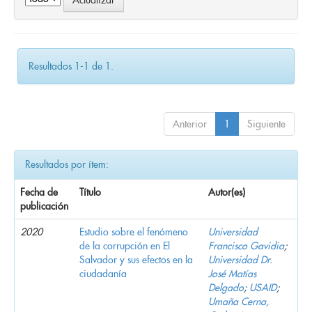
Resultados 1-1 de 1.
Anterior
1
Siguiente
Resultados por ítem:
Fecha de
Título
Autor(es)
publicación
2020
Estudio sobre el fenómeno
Universidad
de la corrupción en El
Francisco Gavidia
;
Salvador y sus efectos en la
Universidad Dr.
ciudadanía
José Matías
Delgado
;
USAID
;
Umaña Cerna,