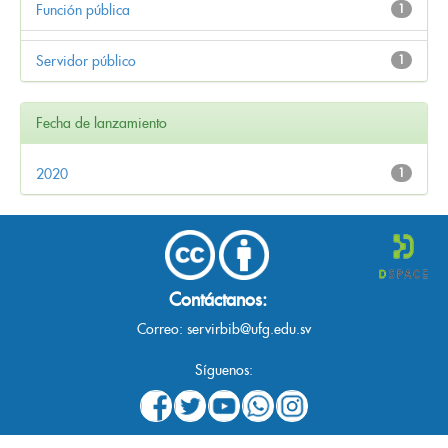
Función pública
1
Servidor público
1
Fecha de lanzamiento
2020
1
Contáctanos:
Correo:
servirbib@ufg.edu.sv
Síguenos: