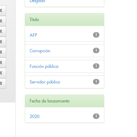
Delgado
Título
AFP
1
Corrupción
1
Función pública
1
Servidor público
1
Fecha de lanzamiento
2020
1