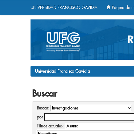
UNIVERSIDAD FRANCISCO GAVIDIA
Página de in
Skip
navigation
Universidad Francisco Gavidia
Buscar
Buscar:
por
Filtros actuales: