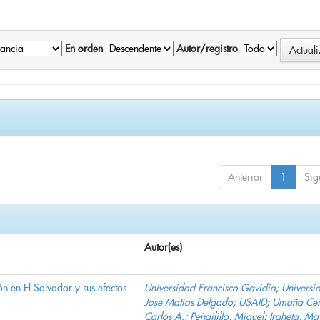
En orden
Autor/registro
Anterior
1
Sig
Autor(es)
n en El Salvador y sus efectos
Universidad Francisco Gavidia
;
Universi
José Matías Delgado
;
USAID
;
Umaña Cer
Carlos A.
;
Peñailillo, Miguel
;
Iraheta, Ma