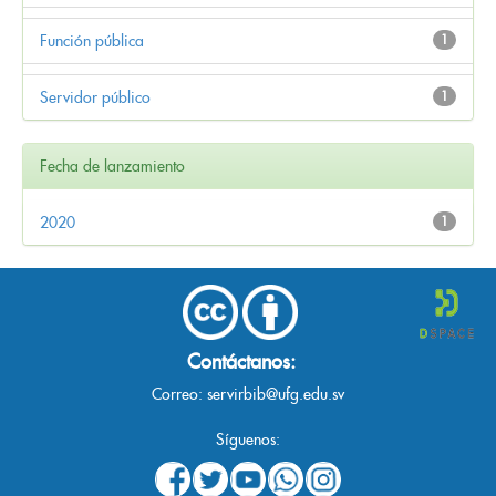
Función pública
1
Servidor público
1
Fecha de lanzamiento
2020
1
Contáctanos:
Correo:
servirbib@ufg.edu.sv
Síguenos: