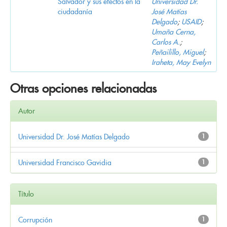
Salvador y sus efectos en la
Universidad Dr.
ciudadanía
José Matías
Delgado
;
USAID
;
Umaña Cerna,
Carlos A.
;
Peñailillo, Miguel
;
Iraheta, May Evelyn
Otras opciones relacionadas
Autor
Universidad Dr. José Matías Delgado
1
Universidad Francisco Gavidia
1
Título
Corrupción
1