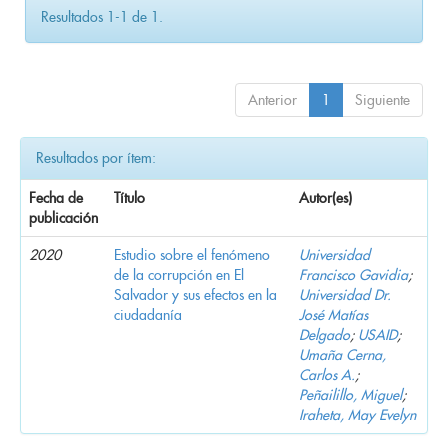
Resultados 1-1 de 1.
Anterior
1
Siguiente
Resultados por ítem:
Fecha de
Título
Autor(es)
publicación
2020
Estudio sobre el fenómeno
Universidad
de la corrupción en El
Francisco Gavidia
;
Salvador y sus efectos en la
Universidad Dr.
ciudadanía
José Matías
Delgado
;
USAID
;
Umaña Cerna,
Carlos A.
;
Peñailillo, Miguel
;
Iraheta, May Evelyn