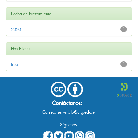
Fecha de lanzamiento
2020
1
Has File(s)
true
1
Contáctanos:
Correo:
servirbib@ufg.edu.sv
Síguenos: