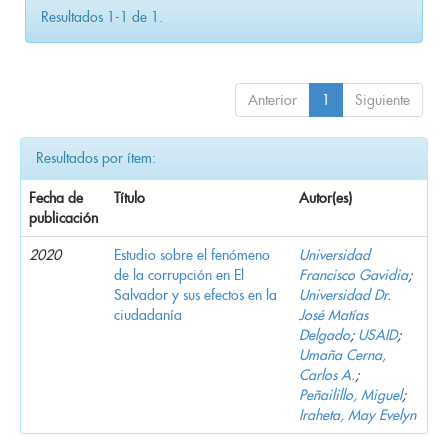
Resultados 1-1 de 1.
Anterior
1
Siguiente
Resultados por ítem:
Fecha de
Título
Autor(es)
publicación
2020
Estudio sobre el fenómeno
Universidad
de la corrupción en El
Francisco Gavidia
;
Salvador y sus efectos en la
Universidad Dr.
ciudadanía
José Matías
Delgado
;
USAID
;
Umaña Cerna,
Carlos A.
;
Peñailillo, Miguel
;
Iraheta, May Evelyn