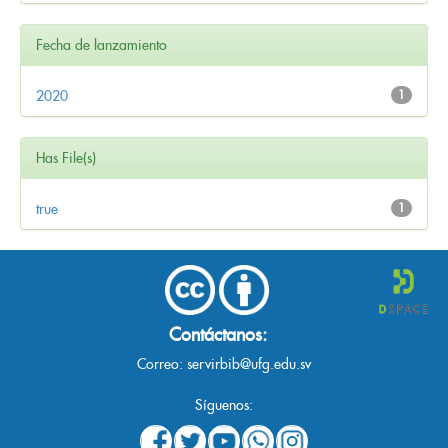
Fecha de lanzamiento
2020
1
Has File(s)
true
1
Contáctanos:
Correo:
servirbib@ufg.edu.sv
Síguenos: