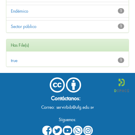
Endémico
1
Sector público
1
Has File(s)
true
1
Contáctanos:
Correo:
servirbib@ufg.edu.sv
Síguenos: