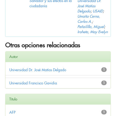
Salvador y sus efectos en la
Universidad Dr.
ciudadanía
José Matías
Delgado
;
USAID
;
Umaña Cerna,
Carlos A.
;
Peñailillo, Miguel
;
Iraheta, May Evelyn
Otras opciones relacionadas
Autor
Universidad Dr. José Matías Delgado
1
Universidad Francisco Gavidia
1
Título
AFP
1