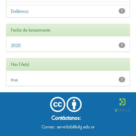
Endémico
1
Fecha de lanzamiento
2020
1
Has File(s)
true
1
Contáctanos:
Correo:
servirbib@ufg.edu.sv