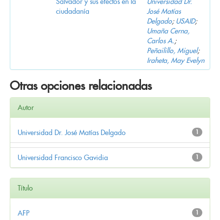
Salvador y sus efectos en la
Universidad Dr.
ciudadanía
José Matías
Delgado
;
USAID
;
Umaña Cerna,
Carlos A.
;
Peñailillo, Miguel
;
Iraheta, May Evelyn
Otras opciones relacionadas
Autor
Universidad Dr. José Matías Delgado
1
Universidad Francisco Gavidia
1
Título
AFP
1