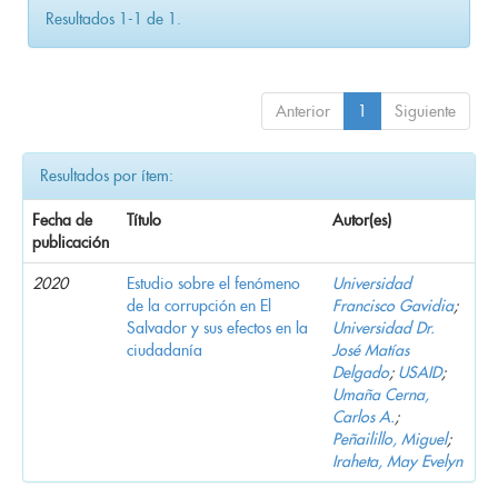
Resultados 1-1 de 1.
Anterior
1
Siguiente
Resultados por ítem:
Fecha de
Título
Autor(es)
publicación
2020
Estudio sobre el fenómeno
Universidad
de la corrupción en El
Francisco Gavidia
;
Salvador y sus efectos en la
Universidad Dr.
ciudadanía
José Matías
Delgado
;
USAID
;
Umaña Cerna,
Carlos A.
;
Peñailillo, Miguel
;
Iraheta, May Evelyn