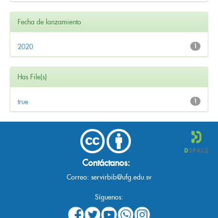
Fecha de lanzamiento
2020
1
Has File(s)
true
1
Contáctanos:
Correo:
servirbib@ufg.edu.sv
Síguenos: