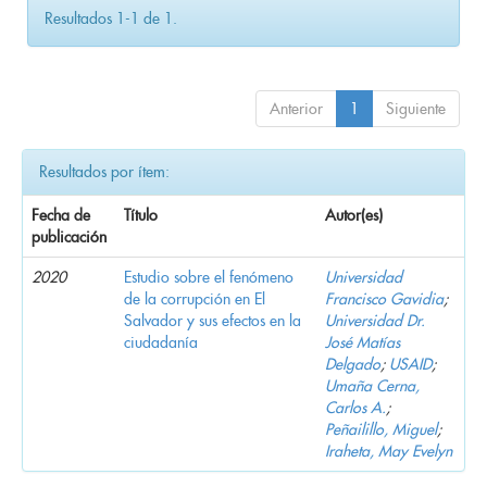
Resultados 1-1 de 1.
Anterior
1
Siguiente
Resultados por ítem:
Fecha de
Título
Autor(es)
publicación
2020
Estudio sobre el fenómeno
Universidad
de la corrupción en El
Francisco Gavidia
;
Salvador y sus efectos en la
Universidad Dr.
ciudadanía
José Matías
Delgado
;
USAID
;
Umaña Cerna,
Carlos A.
;
Peñailillo, Miguel
;
Iraheta, May Evelyn