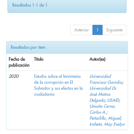
Resultados 1-1 de 1.
Anterior
1
Siguiente
Resultados por ítem:
Fecha de
Título
Autor(es)
publicación
2020
Estudio sobre el fenómeno
Universidad
de la corrupción en El
Francisco Gavidia
;
Salvador y sus efectos en la
Universidad Dr.
ciudadanía
José Matías
Delgado
;
USAID
;
Umaña Cerna,
Carlos A.
;
Peñailillo, Miguel
;
Iraheta, May Evelyn