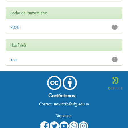
Fecha de lanzamiento
2020
1
Has File(s)
true
1
Contáctanos:
Correo:
servirbib@ufg.edu.sv
Síguenos: