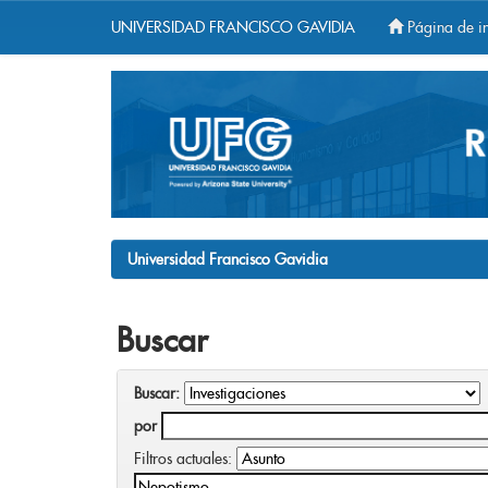
UNIVERSIDAD FRANCISCO GAVIDIA
Página de in
Skip
navigation
Universidad Francisco Gavidia
Buscar
Buscar:
por
Filtros actuales: