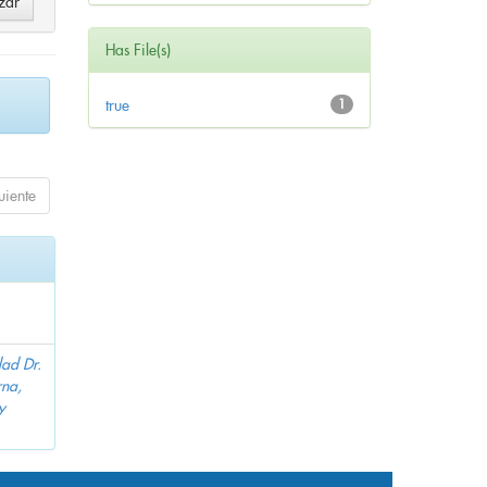
Has File(s)
true
1
uiente
dad Dr.
na,
y