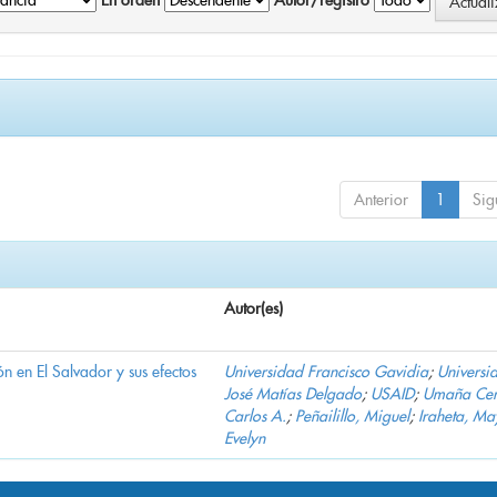
En orden
Autor/registro
Anterior
1
Sig
Autor(es)
n en El Salvador y sus efectos
Universidad Francisco Gavidia
;
Universi
José Matías Delgado
;
USAID
;
Umaña Cer
Carlos A.
;
Peñailillo, Miguel
;
Iraheta, Ma
Evelyn