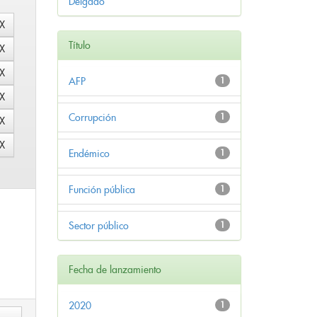
Delgado
Título
AFP
1
Corrupción
1
Endémico
1
Función pública
1
Sector público
1
Fecha de lanzamiento
2020
1