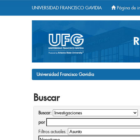
UNIVERSIDAD FRANCISCO GAVIDIA
Página de in
Skip
navigation
Universidad Francisco Gavidia
Buscar
Buscar:
por
Filtros actuales: