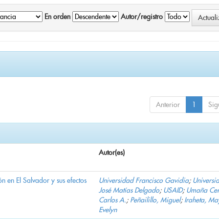
En orden
Autor/registro
Anterior
1
Sig
Autor(es)
n en El Salvador y sus efectos
Universidad Francisco Gavidia
;
Universi
José Matías Delgado
;
USAID
;
Umaña Cer
Carlos A.
;
Peñailillo, Miguel
;
Iraheta, Ma
Evelyn