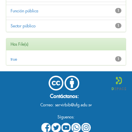
Función pública
1
Sector público
1
Has File(s)
true
1
Contáctanos:
Correo:
servirbib@ufg.edu.sv
Síguenos: