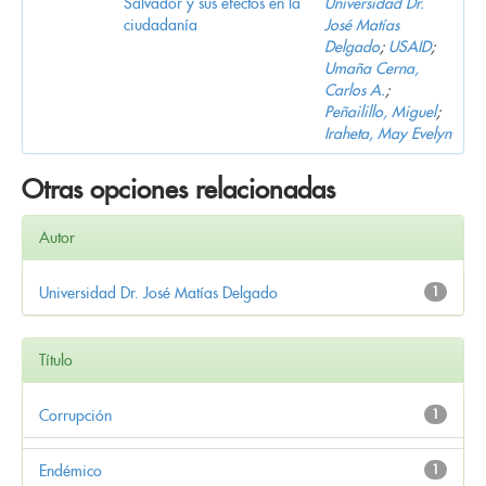
Salvador y sus efectos en la
Universidad Dr.
ciudadanía
José Matías
Delgado
;
USAID
;
Umaña Cerna,
Carlos A.
;
Peñailillo, Miguel
;
Iraheta, May Evelyn
Otras opciones relacionadas
Autor
Universidad Dr. José Matías Delgado
1
Título
Corrupción
1
Endémico
1