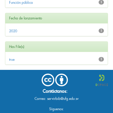
Función pública
1
Fecha de lanzamiento
2020
1
Has File(s)
true
1
Contáctanos:
Correo:
servirbib@ufg.edu.sv
Síguenos: