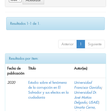
Resultados 1-1 de 1.
Anterior
1
Siguiente
Resultados por ítem:
Fecha de
Título
Autor(es)
publicación
2020
Estudio sobre el fenómeno
Universidad
de la corrupción en El
Francisco Gavidia
;
Salvador y sus efectos en la
Universidad Dr.
ciudadanía
José Matías
Delgado
;
USAID
;
Umaña Cerna,