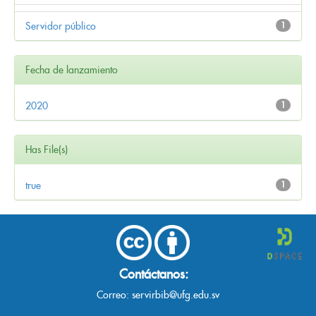
Servidor público
1
Fecha de lanzamiento
2020
1
Has File(s)
true
1
Contáctanos:
Correo:
servirbib@ufg.edu.sv