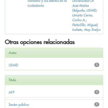
Salvador y sus efectos en la
Universidad Dr.
ciudadanía
José Matías
Delgado
;
USAID
;
Umaña Cerna,
Carlos A.
;
Peñailillo, Miguel
;
Iraheta, May Evelyn
Otras opciones relacionadas
Autor
USAID
1
Título
AFP
1
Sector público
1