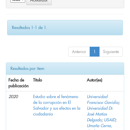
Resultados 1-1 de 1.
Anterior
1
Siguiente
Resultados por ítem:
Fecha de
Título
Autor(es)
publicación
2020
Estudio sobre el fenómeno
Universidad
de la corrupción en El
Francisco Gavidia
;
Salvador y sus efectos en la
Universidad Dr.
ciudadanía
José Matías
Delgado
;
USAID
;
Umaña Cerna,