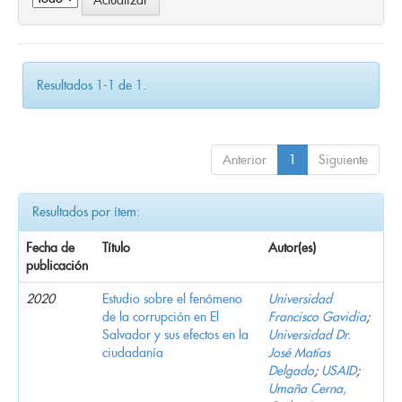
Resultados 1-1 de 1.
Anterior
1
Siguiente
Resultados por ítem:
Fecha de
Título
Autor(es)
publicación
2020
Estudio sobre el fenómeno
Universidad
de la corrupción en El
Francisco Gavidia
;
Salvador y sus efectos en la
Universidad Dr.
ciudadanía
José Matías
Delgado
;
USAID
;
Umaña Cerna,