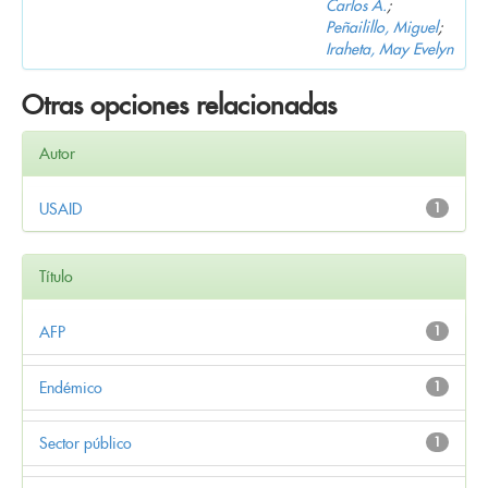
Carlos A.
;
Peñailillo, Miguel
;
Iraheta, May Evelyn
Otras opciones relacionadas
Autor
USAID
1
Título
AFP
1
Endémico
1
Sector público
1