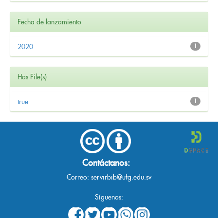
Fecha de lanzamiento
2020
1
Has File(s)
true
1
Contáctanos:
Correo:
servirbib@ufg.edu.sv
Síguenos: