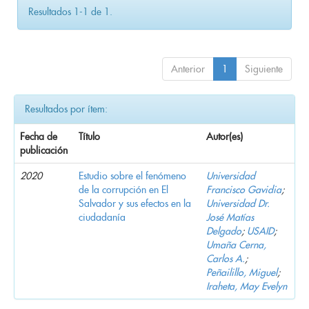
Resultados 1-1 de 1.
Anterior
1
Siguiente
Resultados por ítem:
Fecha de
Título
Autor(es)
publicación
2020
Estudio sobre el fenómeno
Universidad
de la corrupción en El
Francisco Gavidia
;
Salvador y sus efectos en la
Universidad Dr.
ciudadanía
José Matías
Delgado
;
USAID
;
Umaña Cerna,
Carlos A.
;
Peñailillo, Miguel
;
Iraheta, May Evelyn