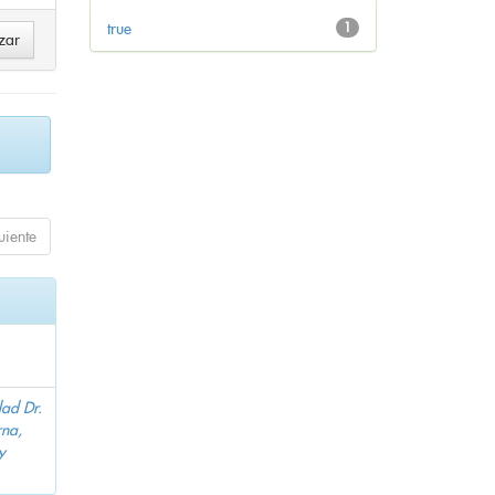
true
1
uiente
dad Dr.
na,
y