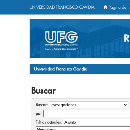
UNIVERSIDAD FRANCISCO GAVIDIA
Página de in
Skip
navigation
Universidad Francisco Gavidia
Buscar
Buscar:
por
Filtros actuales: