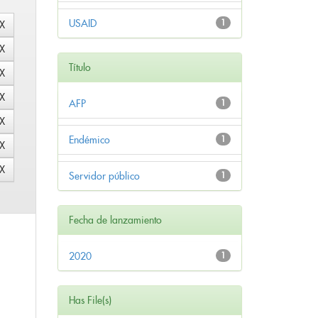
USAID
1
Título
AFP
1
Endémico
1
Servidor público
1
Fecha de lanzamiento
2020
1
Has File(s)