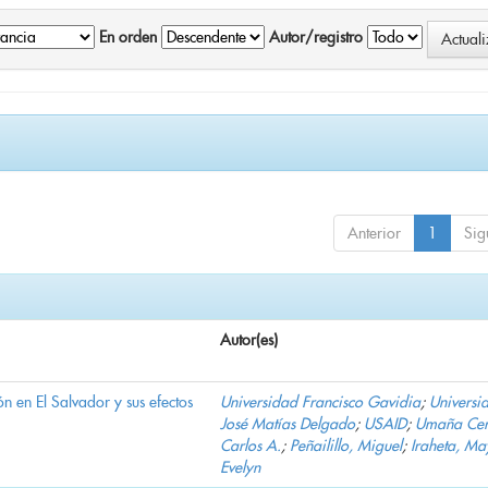
En orden
Autor/registro
Anterior
1
Sig
Autor(es)
n en El Salvador y sus efectos
Universidad Francisco Gavidia
;
Universi
José Matías Delgado
;
USAID
;
Umaña Cer
Carlos A.
;
Peñailillo, Miguel
;
Iraheta, Ma
Evelyn