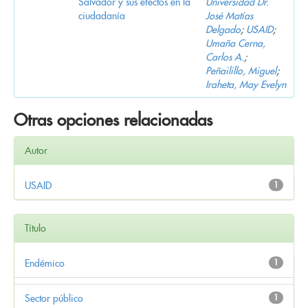
Salvador y sus efectos en la
Universidad Dr.
ciudadanía
José Matías
Delgado
;
USAID
;
Umaña Cerna,
Carlos A.
;
Peñailillo, Miguel
;
Iraheta, May Evelyn
Otras opciones relacionadas
Autor
USAID
1
Título
Endémico
1
Sector público
1