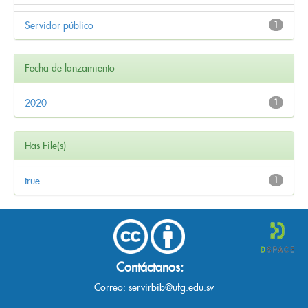
Servidor público
1
Fecha de lanzamiento
2020
1
Has File(s)
true
1
Contáctanos:
Correo:
servirbib@ufg.edu.sv