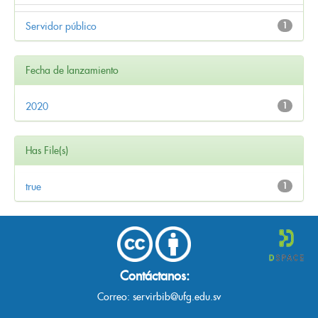
Servidor público
1
Fecha de lanzamiento
2020
1
Has File(s)
true
1
Contáctanos:
Correo:
servirbib@ufg.edu.sv