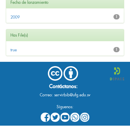
Fecha de lanzamiento
2009
1
Has File(s)
true
1
Contáctanos:
Correo:
servirbib@ufg.edu.sv
Síguenos: