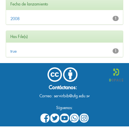
Fecha de lanzamiento
2008
1
Has File(s)
true
1
Contáctanos:
Correo:
servirbib@ufg.edu.sv
Síguenos: