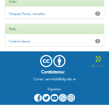
Autor
Vásquez Ponce, Amadeo
1
Título
Control interno
1
Contáctanos:
Correo:
servirbib@ufg.edu.sv
Síguenos: