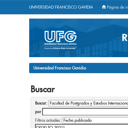
UNIVERSIDAD FRANCISCO GAVIDIA
Página de in
Skip
navigation
Universidad Francisco Gavidia
Buscar
Buscar:
por
Filtros actuales: