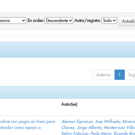
En orden
Autor/registro
Anterior
1
Sig
Autor(es)
online con pagos en línea para
Aleman Espinoza, Jose Wilfredo
;
Minero
Salvador como apoyo a
Chavez, Jorge Alberto
;
Monterroza Villa
Kelvin Fabricio
;
Perla Mejia, Ricardo Ri