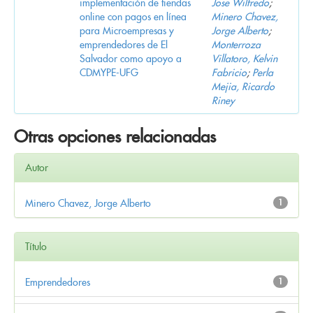
implementación de tiendas
Jose Wilfredo
;
online con pagos en línea
Minero Chavez,
para Microempresas y
Jorge Alberto
;
emprendedores de El
Monterroza
Salvador como apoyo a
Villatoro, Kelvin
CDMYPE-UFG
Fabricio
;
Perla
Mejia, Ricardo
Riney
Otras opciones relacionadas
Autor
Minero Chavez, Jorge Alberto
1
Título
Emprendedores
1