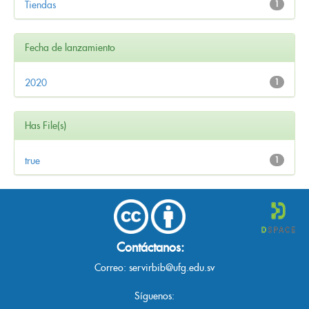
Tiendas
1
Fecha de lanzamiento
2020
1
Has File(s)
true
1
Contáctanos:
Correo:
servirbib@ufg.edu.sv
Síguenos: