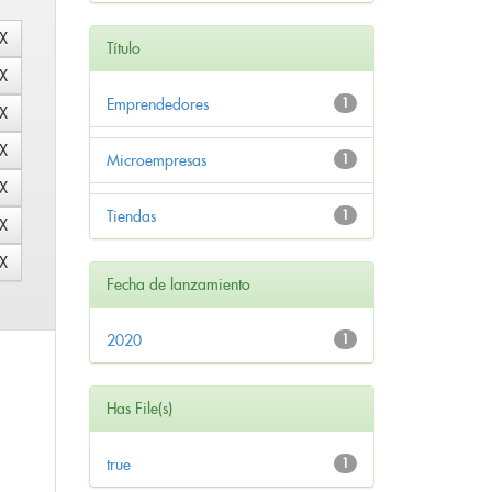
Título
Emprendedores
1
Microempresas
1
Tiendas
1
Fecha de lanzamiento
2020
1
Has File(s)
true
1