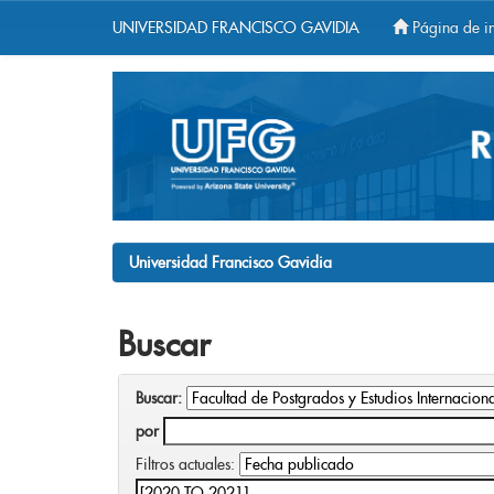
UNIVERSIDAD FRANCISCO GAVIDIA
Página de in
Skip
navigation
Universidad Francisco Gavidia
Buscar
Buscar:
por
Filtros actuales: