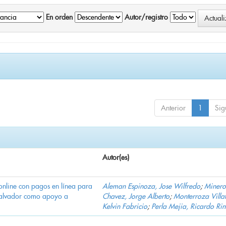
En orden
Autor/registro
Anterior
1
Sig
Autor(es)
online con pagos en línea para
Aleman Espinoza, Jose Wilfredo
;
Minero
Salvador como apoyo a
Chavez, Jorge Alberto
;
Monterroza Villa
Kelvin Fabricio
;
Perla Mejia, Ricardo Ri