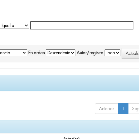
En orden
Autor/registro
Anterior
1
Sig