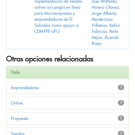
implementación de tiendas
Jose Wilfredo
;
online con pagos en línea
Minero Chavez,
para Microempresas y
Jorge Alberto
;
emprendedores de El
Monterroza
Salvador como apoyo a
Villatoro, Kelvin
CDMYPE-UFG
Fabricio
;
Perla
Mejia, Ricardo
Riney
Otras opciones relacionadas
Título
Emprendedores
1
Online
1
Propuesta
1
Tiendas
1