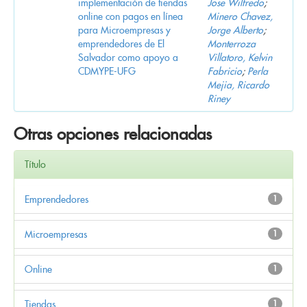
implementación de tiendas
Jose Wilfredo
;
online con pagos en línea
Minero Chavez,
para Microempresas y
Jorge Alberto
;
emprendedores de El
Monterroza
Salvador como apoyo a
Villatoro, Kelvin
CDMYPE-UFG
Fabricio
;
Perla
Mejia, Ricardo
Riney
Otras opciones relacionadas
Título
Emprendedores
1
Microempresas
1
Online
1
Tiendas
1