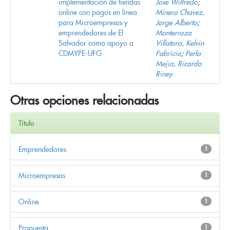
implementación de tiendas
Jose Wilfredo
;
online con pagos en línea
Minero Chavez,
para Microempresas y
Jorge Alberto
;
emprendedores de El
Monterroza
Salvador como apoyo a
Villatoro, Kelvin
CDMYPE-UFG
Fabricio
;
Perla
Mejia, Ricardo
Riney
Otras opciones relacionadas
Título
Emprendedores
1
Microempresas
1
Online
1
Propuesta
1