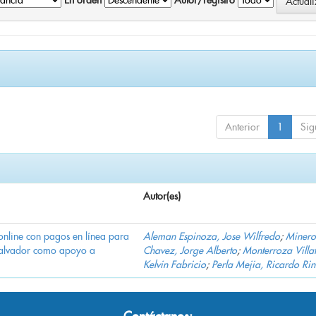
En orden
Autor/registro
Anterior
1
Sig
Autor(es)
online con pagos en línea para
Aleman Espinoza, Jose Wilfredo
;
Minero
Salvador como apoyo a
Chavez, Jorge Alberto
;
Monterroza Villa
Kelvin Fabricio
;
Perla Mejia, Ricardo Ri