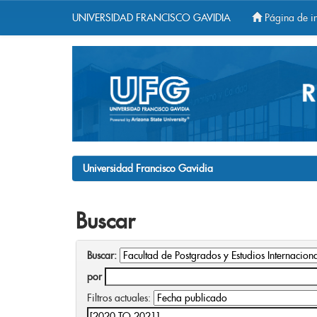
UNIVERSIDAD FRANCISCO GAVIDIA
Página de in
Skip
navigation
Universidad Francisco Gavidia
Buscar
Buscar:
por
Filtros actuales: