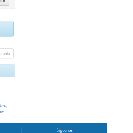
uiente
toro,
ney
Síguenos: