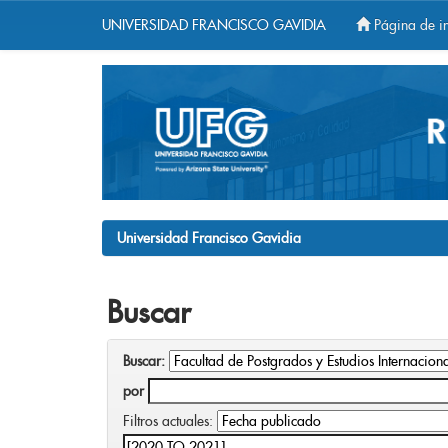
UNIVERSIDAD FRANCISCO GAVIDIA
Página de in
Skip
navigation
Universidad Francisco Gavidia
Buscar
Buscar:
por
Filtros actuales: