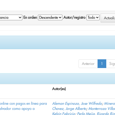
En orden
Autor/registro
Anterior
1
Sig
Autor(es)
online con pagos en línea para
Aleman Espinoza, Jose Wilfredo
;
Minero
Salvador como apoyo a
Chavez, Jorge Alberto
;
Monterroza Villa
Kelvin Fabricio
;
Perla Mejia, Ricardo Ri