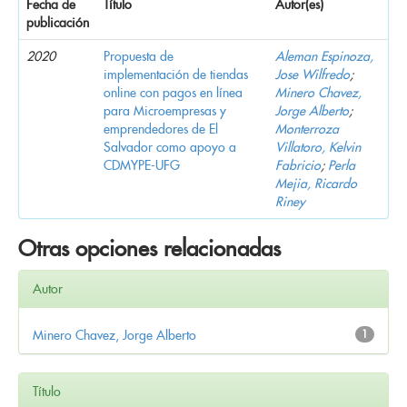
Fecha de
Título
Autor(es)
publicación
2020
Propuesta de
Aleman Espinoza,
implementación de tiendas
Jose Wilfredo
;
online con pagos en línea
Minero Chavez,
para Microempresas y
Jorge Alberto
;
emprendedores de El
Monterroza
Salvador como apoyo a
Villatoro, Kelvin
CDMYPE-UFG
Fabricio
;
Perla
Mejia, Ricardo
Riney
Otras opciones relacionadas
Autor
Minero Chavez, Jorge Alberto
1
Título