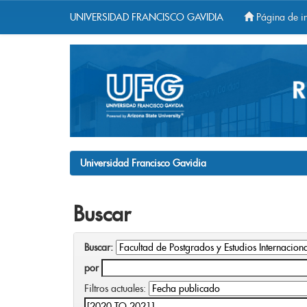
UNIVERSIDAD FRANCISCO GAVIDIA
Página de in
Skip
navigation
Universidad Francisco Gavidia
Buscar
Buscar:
por
Filtros actuales: