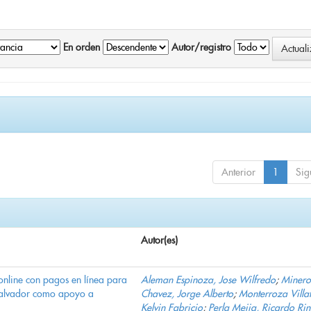
En orden
Autor/registro
Anterior
1
Sig
Autor(es)
online con pagos en línea para
Aleman Espinoza, Jose Wilfredo
;
Minero
Salvador como apoyo a
Chavez, Jorge Alberto
;
Monterroza Villa
Kelvin Fabricio
;
Perla Mejia, Ricardo Ri