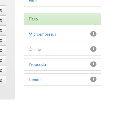
Fabr...
Título
Microempresas
1
Online
1
Propuesta
1
Tiendas
1