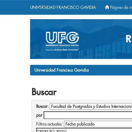
UNIVERSIDAD FRANCISCO GAVIDIA
Página de in
Skip
navigation
Universidad Francisco Gavidia
Buscar
Buscar:
por
Filtros actuales: