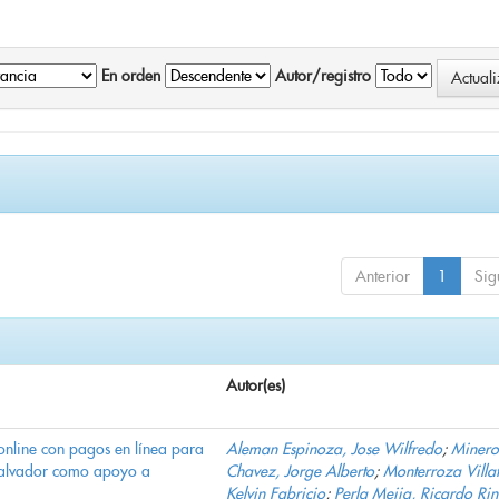
En orden
Autor/registro
Anterior
1
Sig
Autor(es)
online con pagos en línea para
Aleman Espinoza, Jose Wilfredo
;
Minero
Salvador como apoyo a
Chavez, Jorge Alberto
;
Monterroza Villa
Kelvin Fabricio
;
Perla Mejia, Ricardo Ri