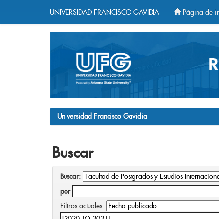
UNIVERSIDAD FRANCISCO GAVIDIA
Página de in
Skip
navigation
Universidad Francisco Gavidia
Buscar
Buscar:
por
Filtros actuales: