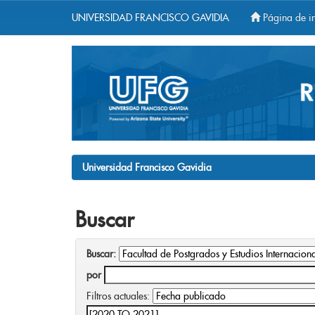
UNIVERSIDAD FRANCISCO GAVIDIA
Página de in
Skip
navigation
Universidad Francisco Gavidia
Buscar
Buscar:
por
Filtros actuales: