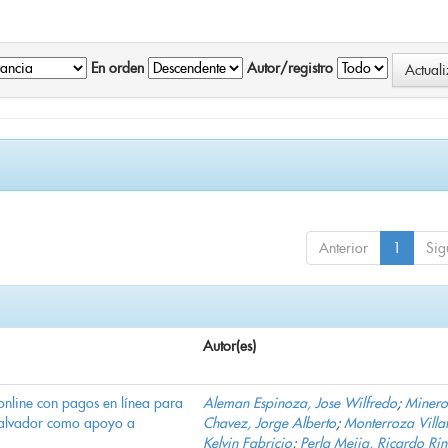
En orden
Autor/registro
Anterior
1
Sig
Autor(es)
online con pagos en línea para
Aleman Espinoza, Jose Wilfredo
;
Minero
Salvador como apoyo a
Chavez, Jorge Alberto
;
Monterroza Villa
Kelvin Fabricio
;
Perla Mejia, Ricardo Ri