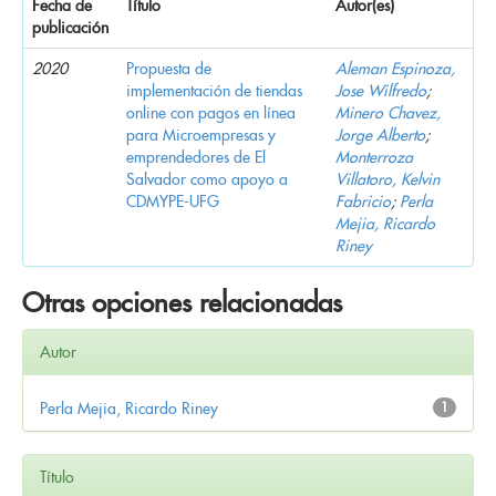
Fecha de
Título
Autor(es)
publicación
2020
Propuesta de
Aleman Espinoza,
implementación de tiendas
Jose Wilfredo
;
online con pagos en línea
Minero Chavez,
para Microempresas y
Jorge Alberto
;
emprendedores de El
Monterroza
Salvador como apoyo a
Villatoro, Kelvin
CDMYPE-UFG
Fabricio
;
Perla
Mejia, Ricardo
Riney
Otras opciones relacionadas
Autor
Perla Mejia, Ricardo Riney
1
Título