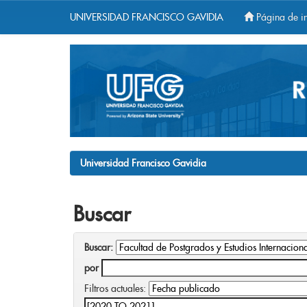
UNIVERSIDAD FRANCISCO GAVIDIA
Página de in
Skip
navigation
Universidad Francisco Gavidia
Buscar
Buscar:
por
Filtros actuales: