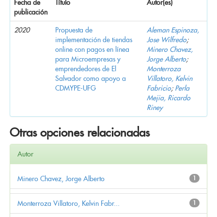
Fecha de
Título
Autor(es)
publicación
2020
Propuesta de
Aleman Espinoza,
implementación de tiendas
Jose Wilfredo
;
online con pagos en línea
Minero Chavez,
para Microempresas y
Jorge Alberto
;
emprendedores de El
Monterroza
Salvador como apoyo a
Villatoro, Kelvin
CDMYPE-UFG
Fabricio
;
Perla
Mejia, Ricardo
Riney
Otras opciones relacionadas
Autor
Minero Chavez, Jorge Alberto
1
Monterroza Villatoro, Kelvin Fabr...
1