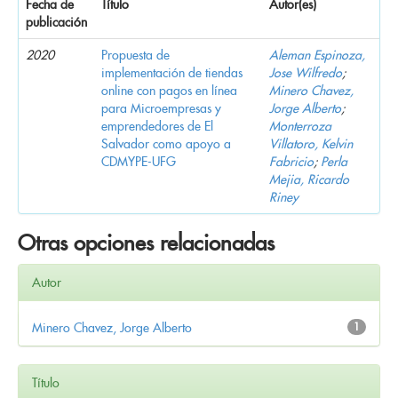
Fecha de
Título
Autor(es)
publicación
2020
Propuesta de
Aleman Espinoza,
implementación de tiendas
Jose Wilfredo
;
online con pagos en línea
Minero Chavez,
para Microempresas y
Jorge Alberto
;
emprendedores de El
Monterroza
Salvador como apoyo a
Villatoro, Kelvin
CDMYPE-UFG
Fabricio
;
Perla
Mejia, Ricardo
Riney
Otras opciones relacionadas
Autor
Minero Chavez, Jorge Alberto
1
Título